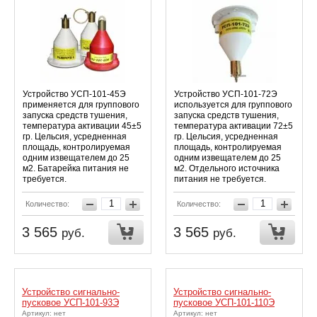
Устройство УСП-101-45Э
Устройство УСП-101-72Э
применяется для группового
используется для группового
запуска средств тушения,
запуска средств тушения,
температура активации 45±5
температура активации 72±5
гр. Цельсия, усредненная
гр. Цельсия, усредненная
площадь, контролируемая
площадь, контролируемая
одним извещателем до 25
одним извещателем до 25
м2. Батарейка питания не
м2. Отдельного источника
требуется.
питания не требуется.
Количество:
Количество:
3 565
3 565
руб.
руб.
Устройство сигнально-
Устройство сигнально-
пусковое УСП-101-93Э
пусковое УСП-101-110Э
Артикул: нет
Артикул: нет