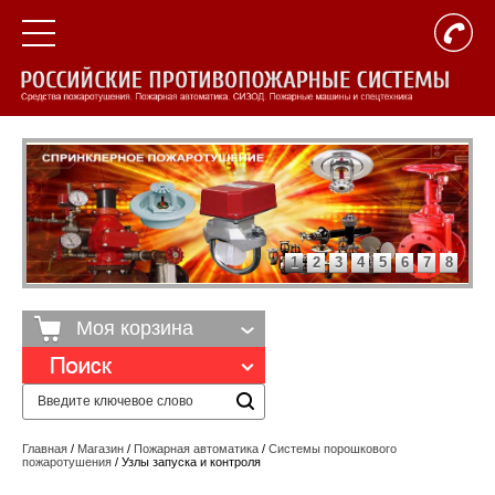
1
2
3
4
5
6
7
8
Моя корзина
Главная
/
Магазин
/
Пожарная автоматика
/
Системы порошкового
пожаротушения
/ Узлы запуска и контроля