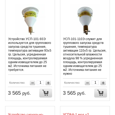
Устройство УСП-101-93Э
УСП-101-110Э служит для
используется для группового
группового запуска средств
запуска средств тушения,
тушения, температура
температура активации 93±5
активации 110±5 гр. Цельсия,
гр. Цельсия, усредненная
относительной влажности
площадь, контролируемая
воздуха 98 % усредненная
одним извещателем до 25
площадь, контролируемая
м2. Источника питания не
одним извещателем до 25
требуется.
м2. Источника питания не
нужно
Количество:
Количество:
3 565
3 565
руб.
руб.
Устройство сигнально-
УСПАА-1 мод.v2