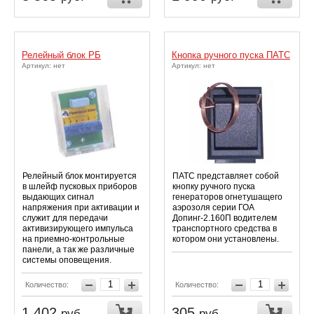
Релейный блок РБ
Кнопка ручного пуска ПАТС
Артикул: нет
Артикул: нет
Релейный блок монтируется
ПАТС представляет собой
в шлейф пусковых приборов
кнопку ручного пуска
выдающих сигнал
генераторов огнетушащего
напряжения при активации и
аэрозоля серии ГОА
служит для передачи
Допинг-2.160П водителем
активизирующего импульса
транспортного средства в
на приемно-контрольные
котором они установлены.
панели, а так же различные
системы оповещения.
Количество:
Количество:
1 402
305
руб.
руб.