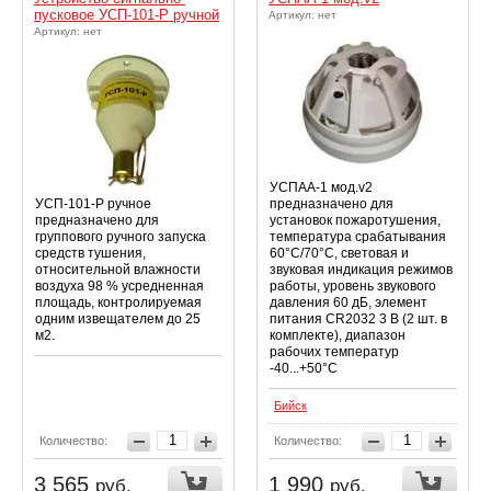
пусковое УСП-101-Р ручной
Артикул: нет
Артикул: нет
УСПАА-1 мод.v2
УСП-101-Р ручное
предназначено для
предназначено для
установок пожаротушения,
группового ручного запуска
температура срабатывания
средств тушения,
60°С/70°С, световая и
относительной влажности
звуковая индикация режимов
воздуха 98 % усредненная
работы, уровень звукового
площадь, контролируемая
давления 60 дБ, элемент
одним извещателем до 25
питания CR2032 3 В (2 шт. в
м2.
комплекте), диапазон
рабочих температур
-40...+50°С
Бийск
Количество:
Количество:
3 565
1 990
руб.
руб.