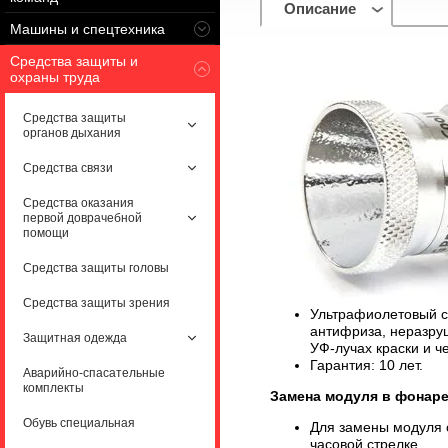
Описание
Машины и спецтехника
Средства защиты и
охраны труда
Средства защиты
органов дыхания
Средства связи
Средства оказания
первой доврачебной
помощи
Средства защиты головы
Средства защиты зрения
Ультрафиолетовый св
антифриза, неразру
Защитная одежда
УФ-лучах краски и ч
Гарантия: 10 лет.
Аварийно-спасательные
комплекты
Замена модуля в фонаре
Обувь специальная
Для замены модуля о
часовой стрелке.