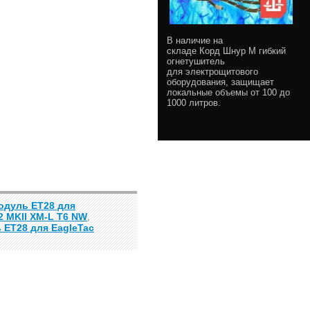
В наличие на
складе Корд Шнур М гибкий
огнетушитель
для электрощитового
оборудования, защищает
локальные объемы от 100 до
1000 литров.
одуль ET28 для
2 MKII XM-L T6 NW
,
ET28 для EagleTac