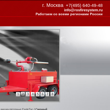
г. Москва
+7(495) 640-49-48
info@rosfiresystem.ru
Работаем со всеми регионами России
1
2
3
4
5
6
7
8
 аккумуляторные EagleTac
/ Сменный