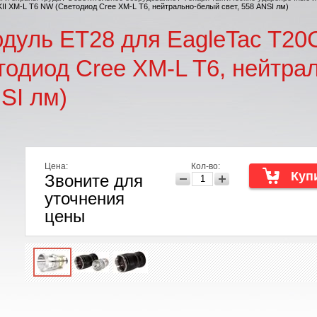
II XM-L T6 NW (Светодиод Cree XM-L T6, нейтрально-белый свет, 558 ANSI лм)
дуль ET28 для EagleTac T20
одиод Cree XM-L T6, нейтра
NSI лм)
Цена:
Кол-во:
Звоните для
уточнения
цены