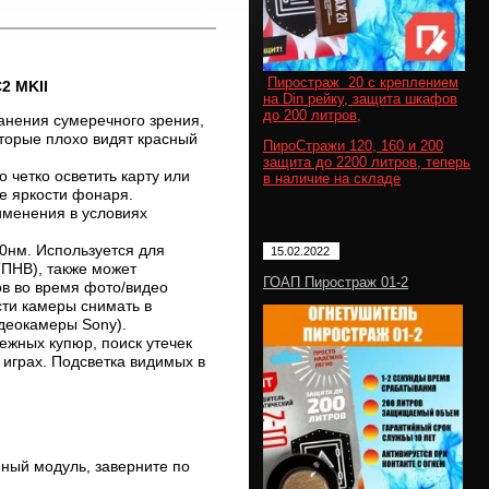
Пиростраж 20 с креплением
2 MKII
на Din рейку, защита шкафов
до 200 литров,
ранения сумеречного зрения,
торые плохо видят красный
ПироСтражи 120, 160 и 200
защита до 2200 литров, теперь
 четко осветить карту или
в наличие на складе
е яркости фонаря.
именения в условиях
0нм. Используется для
15.02.2022
(ПНВ), также может
ГОАП Пиростраж 01-2
ов во время фото/видео
сти камеры снимать в
деокамеры Sony).
ежных купюр, поиск утечек
играх. Подсветка видимых в
нный модуль, заверните по