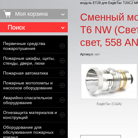
модуль ET28 для EagleTac T20C2 MK
Моя корзина
Сменный мо
T6 NW (Свет
свет, 558 A
Первичные средства
пожаротушения
Артикул:
нет
Пожарные шкафы, щиты,
стенды, двери, люки
Пожарная автоматика
Пожарные мотопомпы и
насосное оборудование
Аварийно-спасательное
оборудование
EagleTac (США)
Огнезащита материалов и
конструкций
Оборудование для
обслуживания пожарных
команд