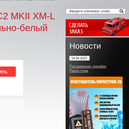
C2 MKII XM-L
льно-белый
Новости
14.04.2023
Расширение линейки
Пиростраж