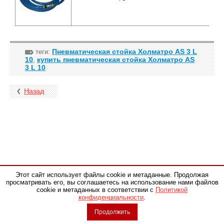
Пневматическая стойка Холматро AS 3 L
теги:
10
купить пневматическая стойка Холматро AS
,
3 L 10
Назад
Этот сайт использует файлы cookie и метаданные. Продолжая
просматривать его, вы соглашаетесь на использование нами файлов
Обращаем ваше внимание на то, что данный сайт носит
cookie и метаданных в соответствии с
Политикой
исключительно информационный характер и ни при каких условиях
конфиденциальности
.
не является публичной офертой,определяемой положениями Статьи
437 (2) Гражданского кодекса Российской Федерации. Для получения
Продолжить
подробной информации о наличии и стоимости указанных товаров и
(или) услуг, пожалуйста, обращайтесь к менеджеру отдела продаж по