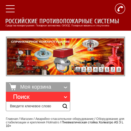
1
2
3
4
5
6
7
8
Моя корзина
Главная
/
Магазин
/
Аварийно-спасательное оборудование
/
Оборудование для
стабилизации и крепления Holmatro
/ Пневматическая стойка Холматро AS 3 L
10+