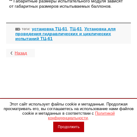
** Габаритные размеры испытательного модуля зависят
от габаритных размеров испытываемых баллонов.
установка ТЦ-61
ТЦ-61
Установка для
теги:
,
,
проведения гидравлических и циклических
испытаний ТЦ-61
Назад
Этот сайт использует файлы cookie и метаданные. Продолжая
просматривать его, вы соглашаетесь на использование нами файлов
Обращаем ваше внимание на то, что данный сайт носит
cookie и метаданных в соответствии с
Политикой
исключительно информационный характер и ни при каких условиях
конфиденциальности
.
не является публичной офертой,определяемой положениями Статьи
437 (2) Гражданского кодекса Российской Федерации. Для получения
Продолжить
подробной информации о наличии и стоимости указанных товаров и
(или) услуг, пожалуйста, обращайтесь к менеджеру отдела продаж по