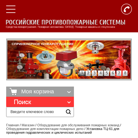
1
2
3
4
5
6
7
8
Моя корзина
Главная
/
Магазин
/
Оборудование для обслуживания пожарных команд
/
Оборудование для комплектации пожарных депо
/ Установка ТЦ-61 для
проведения гидравлических и циклических испытаний